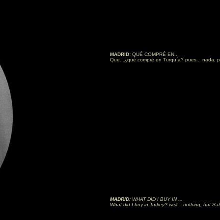
MADRID:
QUÉ COMPRÉ EN...
Que...¿qué compré en Turquía? pues... nada, p
MADRID:
WHAT DID I BUY IN ...
What did I buy in Turkey? well... nothing, but 