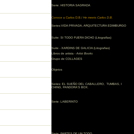
Serie: HISTORIA SAGRADA
Conoce a Carlos D.B./
He meets Carlos D.B.
Series:VIDA PRIVADA, ARQUITECTURA EDIMBURGO
Suite: SI TODO FUERA DICHO (Litografias)
Suite - XARDINS DE GALICIA (Litografias)
Libros de artista -
Artist Books
Grupo de COLLAGES
Objetos
Series: EL SUEÑO DEL CABALLERO, TUMBAS, I
CHING, PANDORA'S BOX.
Serie: LABERINTO
Serie: PARTES DE UN TODO