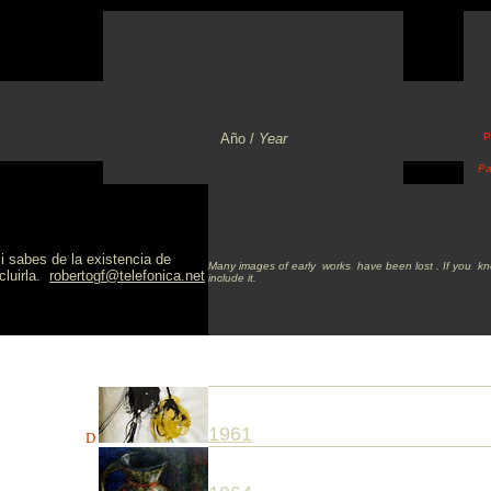
Año /
Year
P
Pa
i sabes de la existencia de
Many images of early works have been lost . If you know
cluirla.
robertogf@telefonica.net
include it.
1961
D