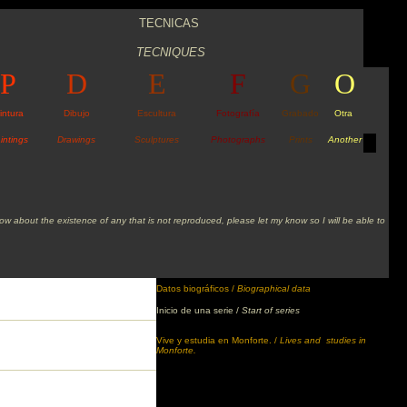
TECNICAS
TECNIQUES
P
D
E
F
G
O
intura
Dibujo
Escultura
Fotografía
Grabado
Otra
intings
Drawings
Sculptures
Photographs
Prints
Another
 about the existence of any that is not reproduced, please let my know so I will be able to
Datos biográficos /
Biographical data
Inicio de una serie /
Start of series
Vive y estudia en Monforte. /
Lives and studies in
Monforte.