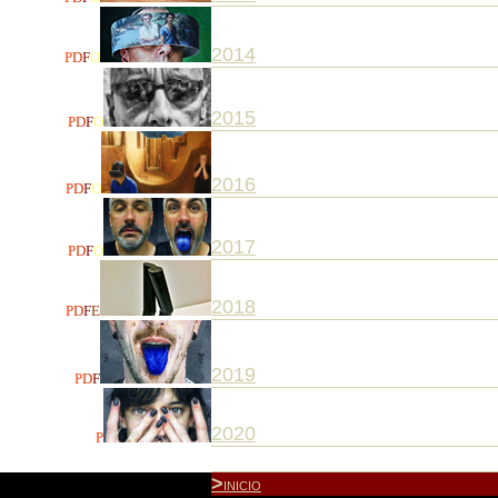
2014
P
D
F
O
2015
P
D
F
O
2016
P
D
F
O
2017
P
D
F
O
2018
P
D
F
E
2019
P
D
F
2020
P
>
INICIO