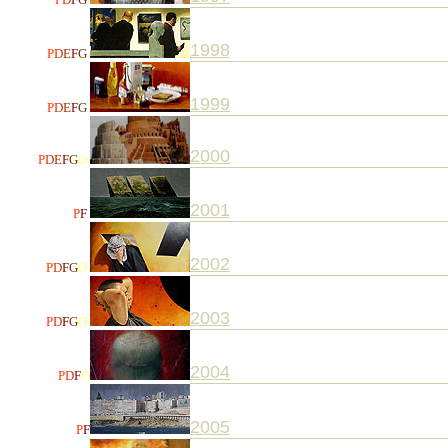
1998
P
D
E
F
G
1999
P
D
E
F
G
2000
P
D
E
F
G
O
2001
P
F
2002
P
D
F
G
O
2003
P
D
F
G
O
2004
P
D
F
O
2005
P
F