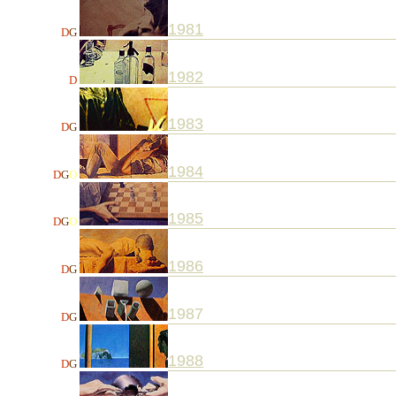
1981
D
G
1982
D
1983
D
G
1984
D
G
O
1985
D
G
O
1986
D
G
1987
D
G
1988
D
G