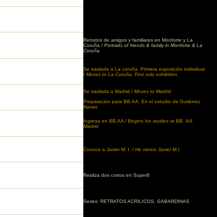
Retratos de amigos y familiares en Monforte y La
Coruña /
Portraits of friends & family in Monforte & La
Coruña
Se traslada a La coruña. Primera exposición individual
/
Moves to La Coruña.
First solo exhibition.
Se traslada a Madrid /
Moves to Madrid
Preparación para BB.AA. En el estudio de Gutiérrez
Navas
Ingresa en BB.AA /
Begins his studies at BB. AA.
Madrid
Conoce a Javier M. I. /
He meets Javier M.I.
Realiza dos cortos en Super8
Series: RETRATOS ACRILICOS, GABARDINAS