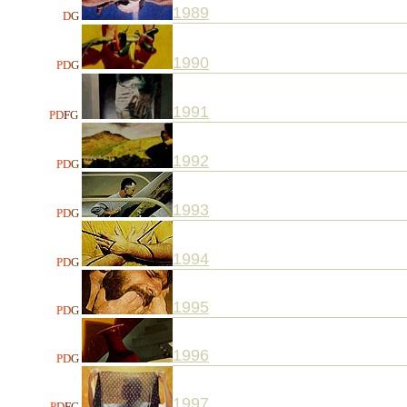
1989
D
G
1990
P
D
G
1991
P
D
F
G
1992
P
D
G
1993
P
D
G
1994
P
D
G
1995
P
D
G
1996
P
D
G
1997
P
D
F
G