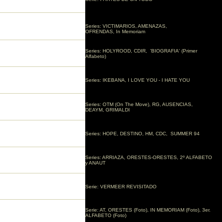
Series: VICTIMARIOS, AMENAZAS,
OFRENDAS, In Memoriam
Series: HOLYROOD, CDIR, 'BIOGRAFIA' (Primer
Alfabeto)
Series: IKEBANA, I LOVE YOU - I HATE YOU
Series: OTM (On The Move), RG, AUSENCIAS,
DEAYM, GRIMALDI
Series: HOPE, DESTINO, HM, CDC, SUMMER 94
Series: ARRIAZA, ORESTES-ORESTES, 2º ALFABETO
y ANAUT
Serie: VERMEER REVISITADO
Serie: AT, ORESTES (Foto), IN MEMORIAM (Foto), 3er.
ALFABETO (Foto)