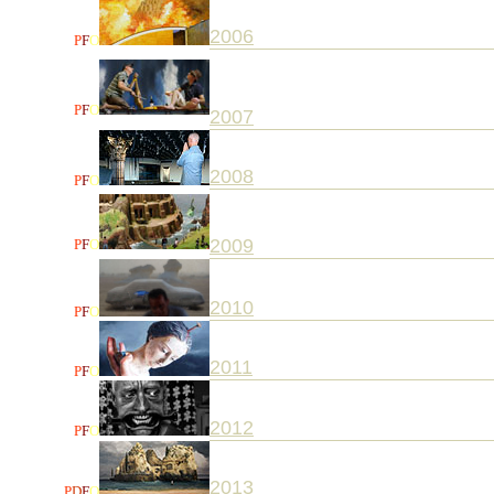
2006
P
F
O
P
F
O
2007
2008
P
F
O
2009
P
F
O
2010
P
F
O
2011
P
F
O
2012
P
F
O
2013
P
D
F
O