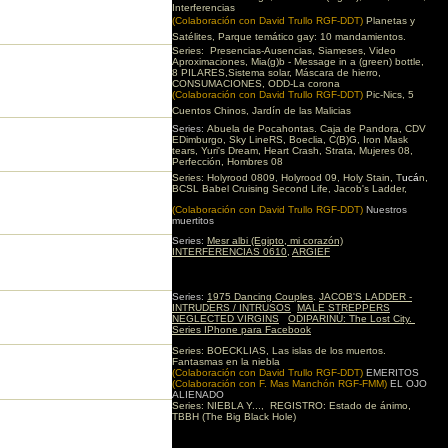
Interferencias
(Colaboración con David Trullo RGF-DDT)
Planetas y
Satélites, Parque temático gay: 10 mandamientos.
Series:
Presencias-Ausencias, Siameses, Video
Aproximaciones,
Mia(g)b - Message in a (green) bottle,
8 PILARES,Sistema solar, Máscara de hierro,
CONSUMACIONES, ODD-La corona
(Colaboración con David Trullo RGF-DDT)
Pic-Nics, 5
Cuentos Chinos, Jardín de las Malicias
Series:
Abuela de Pocahontas. Caja de Pandora, CDV
EDimburgo, Sky LineRS,
Boeclia, C(B)G, Iron Mask
tears, Yuri's Dream, Heart Crash, Strata, Mujeres 08,
Perfección, Hombres 08
Series: Holyrood 0809, Holyrood 09, Holy Stain, T
ucá
n,
BCSL Babel Cruising Second Life, Jacob's Ladder,
(Colaboración con David Trullo RGF-DDT)
Nuestros
muertitos
Series:
Mesr albi (Egipto, mi corazón)
INTERFERENCIAS 0610
,
ARGIEF
Series:
1975
Dancing Couples
.
JACOB'S
LADDER -
INTRUDERS / INTRUSOS
MALE STREPPERS
.
NEGLECTED VIRGINS
.
ODIPARINÚ: The Lost City.
Series IPhone para Facebook
Series: BOECKLIAS, Las islas de los muertos.
Fantasmas en la niebla
(Colaboración con David Trullo RGF-DDT)
EMERITOS
(Colaboración con F. Mas Manchón RGF-FMM)
EL OJO
ALIENADO
Series: NIEBLA Y..., REGISTRO: Estado de ánimo,
TBBH (The Big Black Hole)