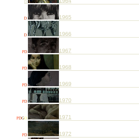
1964
D
1965
D
1966
D
1967
P
D
1968
P
D
1969
P
D
1970
P
D
1971
P
D
G
O
1972
P
D