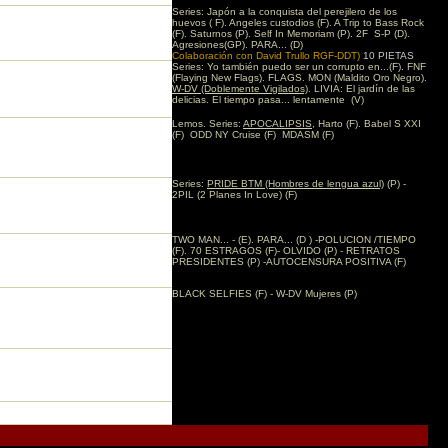
Series: Japón a la conquista del perejilero de los
huevos ( F). Angeles custodios (F). A Trip to Bass Rock
(F). Saturnos (P). Self In Memoriam (P). 2F S-P (D).
Agresiones(GP). PARA... (D)
Colaboración con David Trullo RGF-DDT)
10 PIETAS
Series: Yo también puedo ser un corrupto en...(F). FNF
(Flaying New Flags). FLAGS. MON (Maldito Oro Negro).
W-DV (Doblemente Vigilados)
. LIVIA: El jardín de las
delicias. El tiempo pasa... lentamente (V)
Lemos. Series:
APOCALIPSIS
, Harto (F). Babel S XXI
(F) ODD NY Cruise (F) MDASM (F)
Series:
PRIDE BTM (Hombres de lengua azul)
(P) -
2PIL (2 Planes In Love) (F)
TWO MAN... - (E). PARA... (D ) -POLUCION /TIEMPO
(F). 70 ESTRAGOS (F)- OLVIDO (P) - RETRATOS
PRESIDENTES (P) -AUTOCENSURA POSITIVA (F)
BLACK SELFIES (F) - W-DV Mujeres (P)