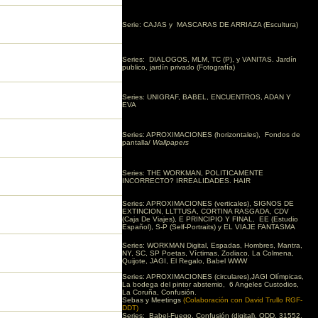
Serie: CAJAS y
MASCARAS DE ARRIAZA (Escultura)
Series:
DIALOGOS, MLM, TC (P), y VANITAS. Jardín
publico, jardín privado (Fotografía)
Series: UNIGRAF,
BABEL, ENCUENTROS, ADAN Y
EVA
Series: APROXIMACIONES (horizontales), Fondos de
pantalla/
Wallpapers
Series: THE WORKMAN, POLITICAMENTE
INCORRECTO? IRREALIDADES. HAIR
Series: APROXIMACIONES (verticales), SIGNOS DE
EXTINCION, LLTTUSA, CORTINA RASGADA, CDV
(Caja De Viajes), E PRINCIPIO Y FINAL, EE (Estudio
Español), S-P (Self-Portraits) y EL VIAJE FANTASMA
Series: WORKMAN Digital, Espadas, Hombres, Mantra,
NY, SC, SP Poetas, Víctimas, Zodiaco, La Colmena,
Quijote, JAGI, El Regalo, Babel WWW
Series: APROXIMACIONES (circulares),JAGI Olímpicas,
La bodega del pintor abstemio,
6 Angeles Custodios,
La Coruña, Confusión.
Sebas y Meetings
(Colaboración con David Trullo RGF-
DDT)
Series:
Babel-Fuego, Confusión (digital), ODD, 31552,