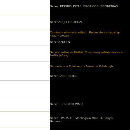
Series: BEISBOLISTAS, EROTICOS, REFINERIAS
Serie: ARQUITECTURAS
Comienza el servicio militar /
Begins the compulsory
military service
Serie: AZULES
Servicio militar en Melilla/
Compulsory military service in
Melilla (Africa)
Se traslada a Edimburgo /
Moves to Edinburgh
Serie: LABERINTOS
Serie:
ELEPHANT WALK
Series: PARADE, Meetings in Mme. DuBarry's
Bedroom.