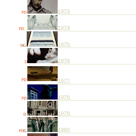
1973
P
D
1974
P
D
O
1975
D
G
1976
D
P
D
1977
1978
P
D
1979
D
1980
P
D
G