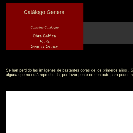
Catálogo General
Complete Catalogue
Obra Gráfi
c
a
Prints
>
>
a
INICIO
HOME
Se han perdido las imágenes de bastantes obras de los primeros años . S
alguna que no está reproducida, por favor ponte en contacto para poder in