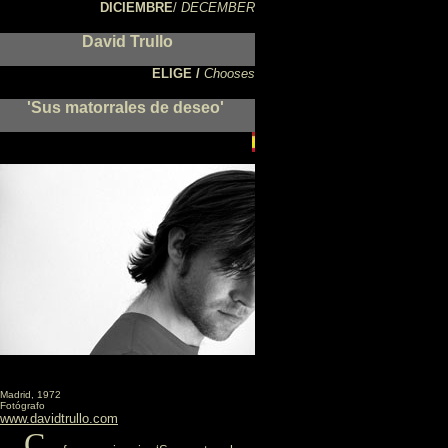
DICIEMBRE
/
DECEMBER
David Trullo
ELIGE /
Chooses
'
Sus matorrales de deseo'
Madrid, 1972
Fotógrafo
www.davidtrullo.com
C