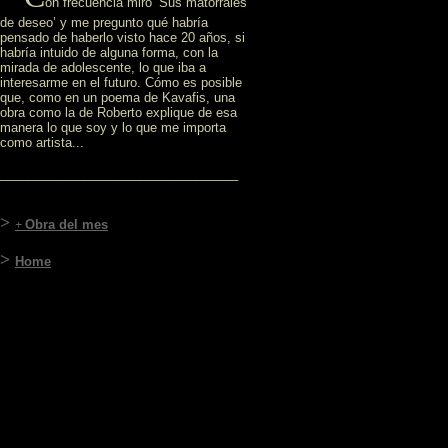
on frecuencia miro ‘Sus matorrales
de deseo’ y me pregunto qué habría
pensado de haberlo visto hace 20 años, si
habría intuido de alguna forma, con la
mirada de adolescente, lo que iba a
interesarme en el futuro. Cómo es posible
que, como en un poema de Kavafis, una
obra como la de Roberto explique de esa
manera lo que soy y lo que me importa
como artista...
__________________________________
>
+
Obra del mes
>
Home