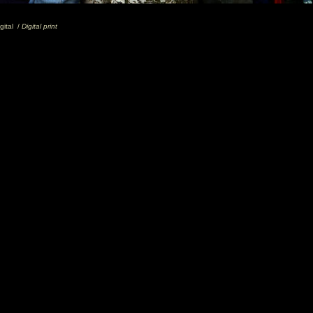
igital /
Digital print